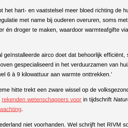
et hart- en vaatstelsel meer bloed richting de hui
egulatie met name bij ouderen overuren, soms met d
er én droger te maken, waardoor warmteafgifte via
eïnstalleerde airco doet dat behoorlijk efficiënt, 
hoven gespecialiseerd in het verduurzamen van hui
el 6 à 9 kilowattuur aan warmte onttrekken.’
reme hitte trekt een zware wissel op de volksgezo
,
rekenden wetenschappers voor
in tijdschrift
Natur
wachting
.
 Nederland niet voorhanden. Wel schrijft het RIVM s