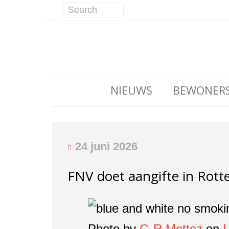
NIEUWS
BEWONER
24 juni 2026
FNV doet aangifte in Rotte
Photo by
G-R Mottez
on