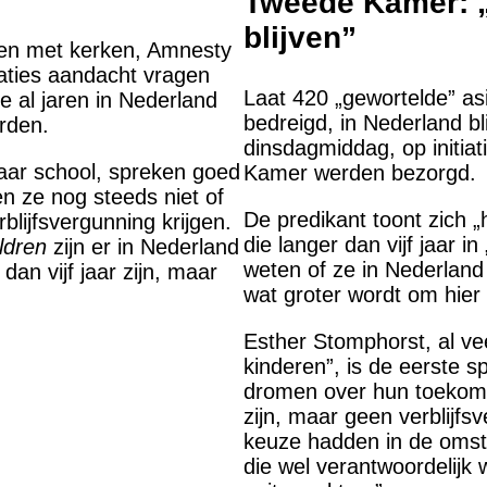
Tweede Kamer: „
blijven”
men met kerken, Amnesty
saties aandacht vragen
Laat 420 „gewortelde” as
e al jaren in Nederland
bedreigd, in Nederland bl
rden.
dinsdagmiddag, op initiat
aar school, spreken goed
Kamer werden bezorgd.
n ze nog steeds niet of
De predikant toont zich 
lijfsvergunning krijgen.
die langer dan vijf jaar i
ldren
zijn er in Nederland
weten of ze in Nederland 
dan vijf jaar zijn, maar
wat groter wordt om hier 
Esther Stomphorst, al vee
kinderen”, is de eerste 
dromen over hun toekomst”
zijn, maar geen verblijf
keuze hadden in de omst
die wel verantwoordelij