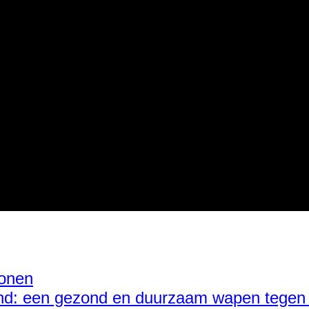
wonen
land: een gezond en duurzaam wapen tegen 