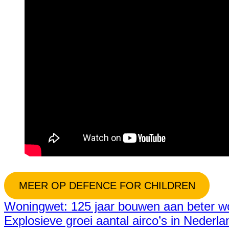
MEER OP DEFENCE FOR CHILDREN
Woningwet: 125 jaar bouwen aan beter 
Explosieve groei aantal airco’s in Neder