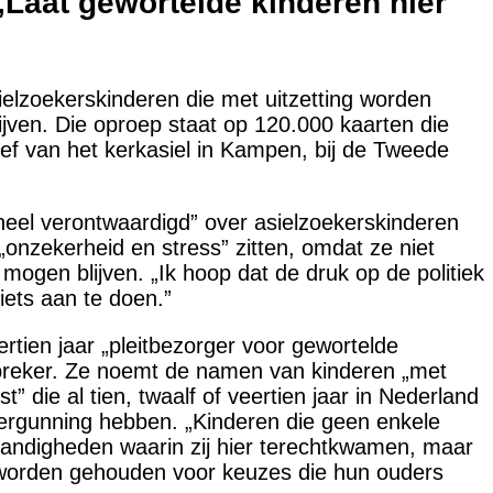
Laat gewortelde kinderen hier
ielzoekerskinderen die met uitzetting worden
ijven. Die oproep staat op 120.000 kaarten die
ief van het kerkasiel in Kampen, bij de Tweede
„heel verontwaardigd” over asielzoekerskinderen
n „onzekerheid en stress” zitten, omdat ze niet
mogen blijven. „Ik hoop dat de druk op de politiek
iets aan te doen.”
rtien jaar „pleitbezorger voor gewortelde
spreker. Ze noemt de namen van kinderen „met
 die al tien, twaalf of veertien jaar in Nederland
svergunning hebben. „Kinderen die geen enkele
andigheden waarin zij hier terechtkwamen, maar
k worden gehouden voor keuzes die hun ouders