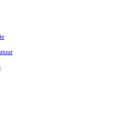
ie
atuur
6