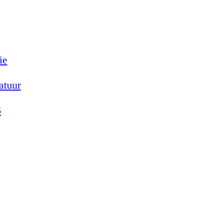
ie
atuur
6