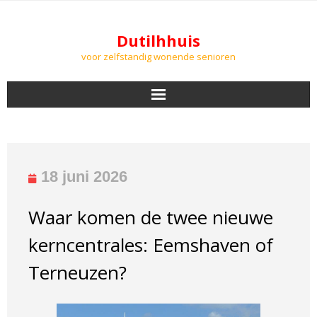
Dutilhhuis
voor zelfstandig wonende senioren
NIEUWS
BEWONERS
18 juni 2026
DOWNLOADS
Waar komen de twee nieuwe
PODCASTS
kerncentrales: Eemshaven of
AGENDA
Terneuzen?
LUCHTKWALITEIT