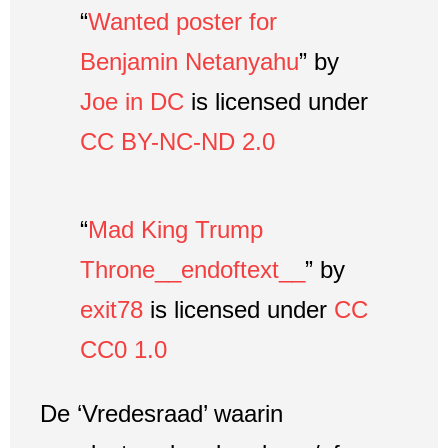
“
Wanted poster for
Benjamin Netanyahu
” by
Joe in DC
is licensed under
CC BY-NC-ND 2.0
“
Mad King Trump
Throne__endoftext__
” by
exit78
is licensed under
CC
CC0 1.0
De ‘Vredesraad’ waarin