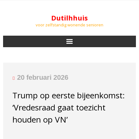
Dutilhhuis
voor zelfstandig wonende senioren
NIEUWS
BEWONERS
20 februari 2026
DOWNLOADS
Trump op eerste bijeenkomst:
PODCASTS
‘Vredesraad gaat toezicht
AGENDA
houden op VN’
LUCHTKWALITEIT