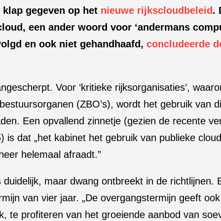
n klap gegeven op het
nieuwe rijkscloudbeleid
.
cloud, een ander woord voor ‘andermans compute
volgd en ook niet gehandhaafd,
concludeerde d
ngescherpt. Voor ‘kritieke rijksorganisaties’, waar
 bestuursorganen (ZBO’s), wordt het gebruik van d
aden. Een opvallend zinnetje (gezien de recente verh
) is dat „het kabinet het gebruik van publieke clou
eer helemaal afraadt.”
s duidelijk, maar dwang ontbreekt in de richtlijnen. 
mijn van vier jaar. „De overgangstermijn geeft oo
k, te profiteren van het groeiende aanbod van soe