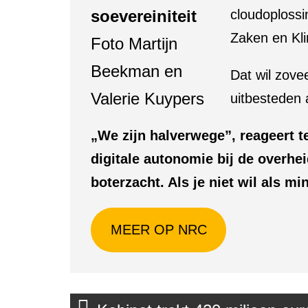
soevereiniteit
cloudoplossi
Zaken en Klim
Foto Martijn
Beekman en
Dat wil zove
Valerie Kuypers
uitbesteden 
„We zijn halverwege”, reageert t
digitale autonomie bij de overhei
boterzacht. Als je niet wil als min
MEER OP NRC