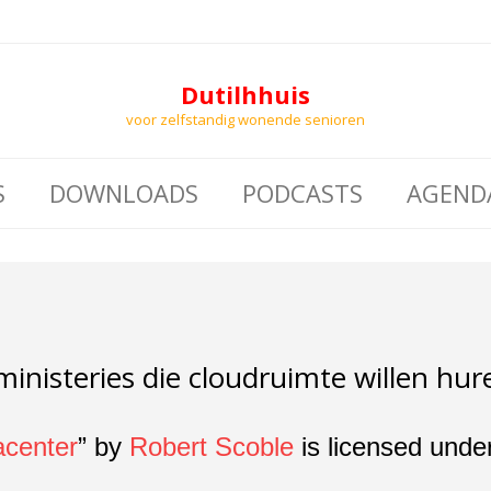
Dutilhhuis
voor zelfstandig wonende senioren
S
DOWNLOADS
PODCASTS
AGEND
ministeries die cloudruimte willen hure
acenter
” by
Robert Scoble
is licensed unde