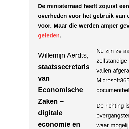
De ministerraad heeft zojuist ee
overheden voor het gebruik van 
voor. Maar die werden amper ge
geleden
.
Nu zijn ze aa
Willemijn Aerdts,
zelfstandige
staatssecretaris
vallen afger
van
Microsoft365
Economische
documentbeh
Zaken –
De richting i
digitale
overgangster
economie en
waar mogelij