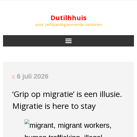
Dutilhhuis
voor zelfstandig wonende senioren
NIEUWS
BEWONERS
6 juli 2026
DOWNLOADS
‘Grip op migratie’ is een illusie.
PODCASTS
Migratie is here to stay
AGENDA
LUCHTKWALITEIT