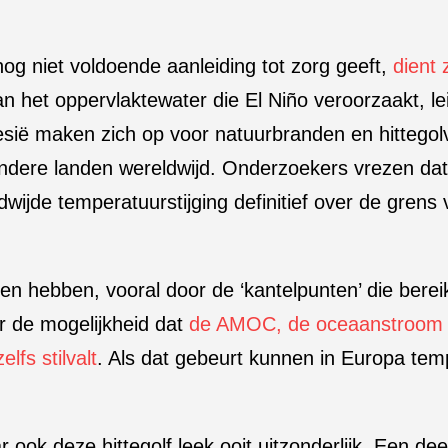
og niet voldoende aanleiding tot zorg geeft,
dient
 het oppervlaktewater die El Niño veroorzaakt, lei
sië maken zich op voor natuurbranden en hittegol
ndere landen wereldwijd. Onderzoekers vrezen dat 
dwijde temperatuurstijging definitief over de gren
n hebben, vooral door de ‘kantelpunten’ die berei
 de mogelijkheid dat
de AMOC, de oceaanstroom 
lfs stilvalt
. Als dat gebeurt kunnen in Europa temp
 ook deze hittegolf leek ooit uitzonderlijk. Een de