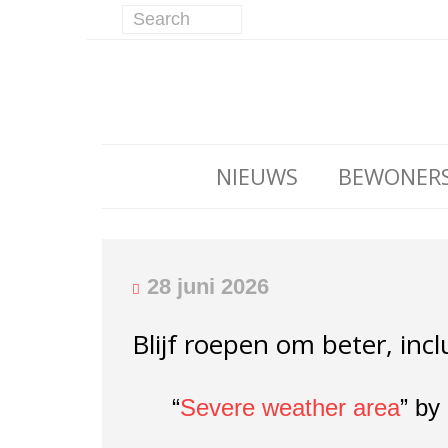
NIEUWS
BEWONER
28 juni 2026
Blijf roepen om beter, incl
“
Severe weather area
” by