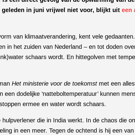
eleden in juni vrijwel niet voor, blijkt uit
een 
svorm van klimaatverandering, kent vele gedaanten. 
den in het zuiden van Nederland – en tot doden ov
nk)water schaars wordt. En hittegolven met tempe
roman
Het ministerie voor de toekomst
met een allesv
 een dodelijke ‘natteboltemperatuur’ kunnen men
co’s stoppen ermee en water wordt schaars.
 hulpverlener die in India werkt. In de chaos die o
ing in een meer. Tegen de ochtend is hij een van 