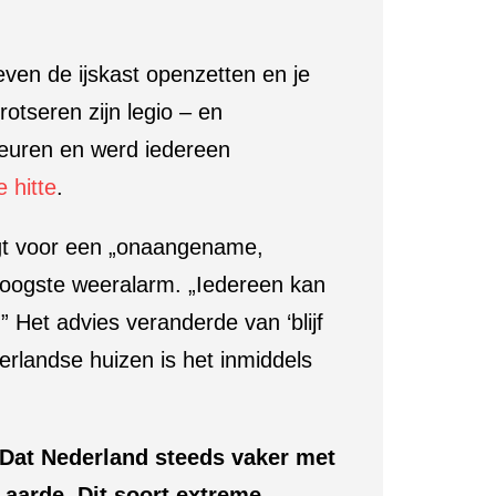
ven de ijskast openzetten en je
otseren zijn legio – en
deuren en werd iedereen
 hitte
.
rgt voor een „onaangename,
t hoogste weeralarm. „Iedereen kan
” Het advies veranderde van ‘blijf
derlandse huizen is het inmiddels
 Dat Nederland steeds vaker met
 aarde. Dit soort extreme