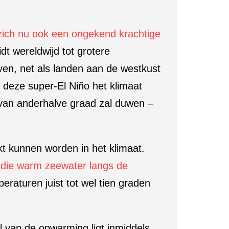
 zich nu ook een ongekend krachtige
dt wereldwijd tot grotere
ven, net als landen aan de westkust
deze super-El Niño het klimaat
s van anderhalve graad zal duwen –
kt kunnen worden in het klimaat.
die warm zeewater langs de
eraturen juist tot wel tien graden
el van de opwarming ligt inmiddels