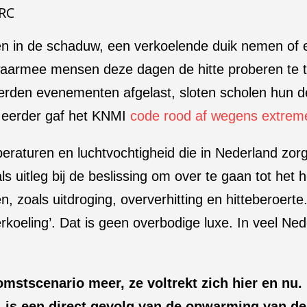
RC
en in de schaduw, een verkoelende duik nemen of e
waarmee mensen deze dagen de hitte proberen te tr
werden evenementen afgelast, sloten scholen hun 
et eerder gaf het KNMI
code rood af wegens extreme
eraturen en luchtvochtigheid die in Nederland zo
als uitleg bij de beslissing om over te gaan tot he
, zoals uitdroging, oververhitting en hitteberoerte.
erkoeling’. Dat is geen overbodige luxe. In veel Ne
mstscenario meer, ze voltrekt zich hier en nu.
t, is een direct gevolg van de opwarming van de