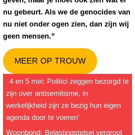
nu gebeurt. Als we de genocides van
nu niet onder ogen zien, dan zijn wij
geen mensen.”
MEER OP TROUW
4 en 5 mei: Politici zeggen bezorgd te
zijn over antisemitisme, in
werkelijkheid zijn ze bezig hun eigen
agenda door te voeren’
Woonbond: Belastingstelsel vergroot