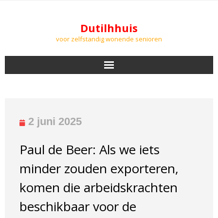
Dutilhhuis
voor zelfstandig wonende senioren
NIEUWS
BEWONERS
2 juni 2025
DOWNLOADS
Paul de Beer: Als we iets
PODCASTS
minder zouden exporteren,
AGENDA
komen die arbeidskrachten
beschikbaar voor de
LUCHTKWALITEIT