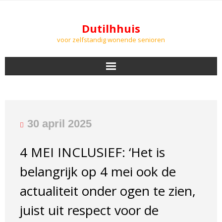
Dutilhhuis
voor zelfstandig wonende senioren
NIEUWS
BEWONERS
30 april 2025
DOWNLOADS
4 MEI INCLUSIEF: ‘Het is
PODCASTS
belangrijk op 4 mei ook de
AGENDA
actualiteit onder ogen te zien,
juist uit respect voor de
LUCHTKWALITEIT