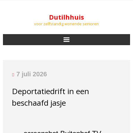
Dutilhhuis
voor zelfstandig wonende senioren
NIEUWS
BEWONERS
7 juli 2026
DOWNLOADS
Deportatiedrift in een
PODCASTS
beschaafd jasje
AGENDA
LUCHTKWALITEIT