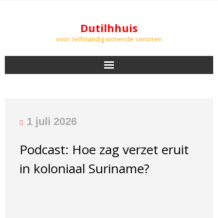
Dutilhhuis
voor zelfstandig wonende senioren
NIEUWS
BEWONERS
1 juli 2026
DOWNLOADS
Podcast: Hoe zag verzet eruit
PODCASTS
in koloniaal Suriname?
AGENDA
LUCHTKWALITEIT