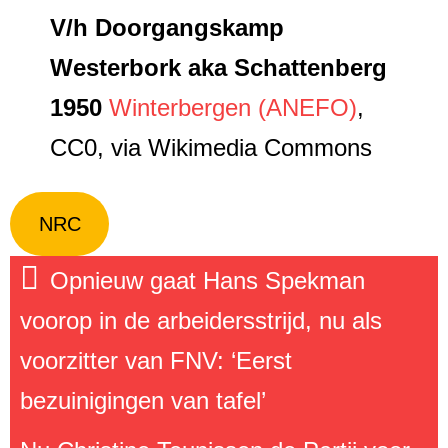
V/h Doorgangskamp
Westerbork aka Schattenberg
1950
Winterbergen (ANEFO)
,
CC0, via Wikimedia Commons
NRC
Opnieuw gaat Hans Spekman
voorop in de arbeidersstrijd, nu als
voorzitter van FNV: ‘Eerst
bezuinigingen van tafel’