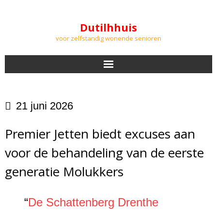
Dutilhhuis
voor zelfstandig wonende senioren
NIEUWS
21 juni 2026
BEWONERS
Premier Jetten biedt excuses aan
DOWNLOADS
voor de behandeling van de eerste
PODCASTS
generatie Molukkers
AGENDA
“
De Schattenberg Drenthe
LUCHTKWALITEIT