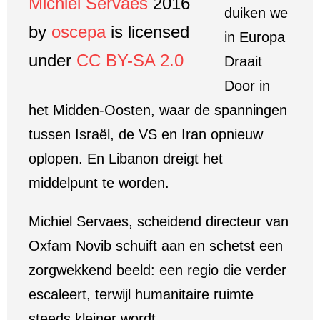
Michiel Servaes
2016
duiken we
by
oscepa
is licensed
in Europa
under
CC BY-SA 2.0
Draait
Door in
het Midden-Oosten, waar de spanningen
tussen Israël, de VS en Iran opnieuw
oplopen. En Libanon dreigt het
middelpunt te worden.
Michiel Servaes, scheidend directeur van
Oxfam Novib schuift aan en schetst een
zorgwekkend beeld: een regio die verder
escaleert, terwijl humanitaire ruimte
steeds kleiner wordt.