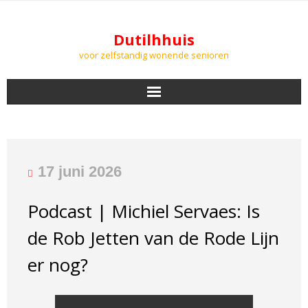
Dutilhhuis
voor zelfstandig wonende senioren
NIEUWS
BEWONERS
17 juni 2026
DOWNLOADS
Podcast | Michiel Servaes: Is
PODCASTS
de Rob Jetten van de Rode Lijn
AGENDA
er nog?
LUCHTKWALITEIT