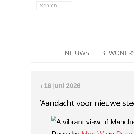
NIEUWS
BEWONER
16 juni 2026
‘Aandacht voor nieuwe sted
Photo by
Max W
on
Pexel