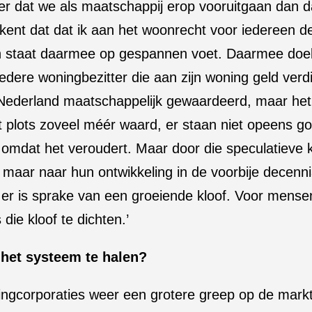
ker dat we als maatschappij erop vooruitgaan dan da
kent dat dat ik aan het woonrecht voor iedereen 
staat daarmee op gespannen voet. Daarmee doel i
edere woningbezitter die aan zijn woning geld verd
Nederland maatschappelijk gewaardeerd, maar het is
t plots zoveel méér waard, er staan niet opeens go
omdat het veroudert. Maar door die speculatieve k
k maar naar hun ontwikkeling in de voorbije decenn
t, er is sprake van een groeiende kloof. Voor men
 die kloof te dichten.’
t het systeem te halen?
gcorporaties weer een grotere greep op de markt kr