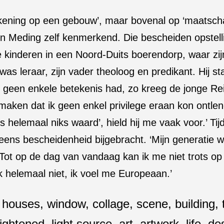
tekening op een gebouw’, maar bovenal op ‘maatscha
n Meding zelf kenmerkend. Die bescheiden opstell
kinderen in een Noord-Duits boerendorp, waar zijn
was leraar, zijn vader theoloog en predikant. Hij s
wat geen enkele betekenis had, zo kreeg de jonge Re
te maken dat ik geen enkel privilege eraan kon ontl
is helemaal niks waard’, hield hij me vaak voor.’ T
neens bescheidenheid bijgebracht. ‘Mijn generatie
. Tot op de dag van vandaag kan ik me niet trots op
k helemaal niet, ik voel me Europeaan.’