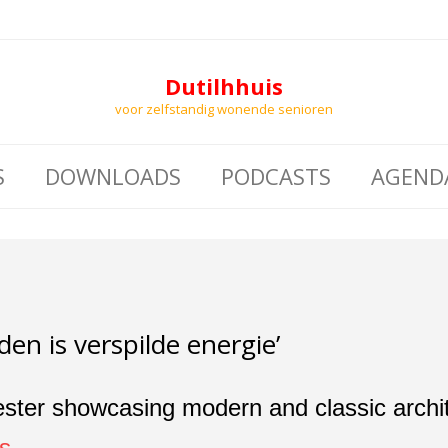
Dutilhhuis
voor zelfstandig wonende senioren
S
DOWNLOADS
PODCASTS
AGEND
en is verspilde energie’
s