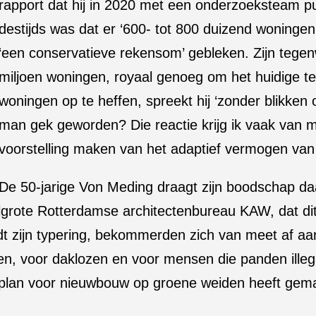
rapport dat hij in 2020 met een onderzoeksteam p
destijds was dat er ‘600- tot 800 duizend woningen’
‘een conservatieve rekensom’ gebleken. Zijn tegen
miljoen woningen, royaal genoeg om het huidige t
woningen op te heffen, spreekt hij ‘zonder blikken of 
man gek geworden? Die reactie krijg ik vaak van
voorstelling maken van het adaptief vermogen van
De 50-jarige Von Meding draagt zijn boodschap daa
elgrote Rotterdamse architectenbureau KAW, dat dit
luidt zijn typering, bekommerden zich van meet af 
n, voor daklozen en voor mensen die panden illeg
 plan voor nieuwbouw op groene weiden heeft gemaak