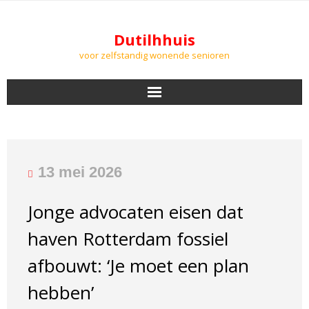
Dutilhhuis
voor zelfstandig wonende senioren
NIEUWS
BEWONERS
13 mei 2026
DOWNLOADS
Jonge advocaten eisen dat
PODCASTS
haven Rotterdam fossiel
AGENDA
afbouwt: ‘Je moet een plan
hebben’
LUCHTKWALITEIT