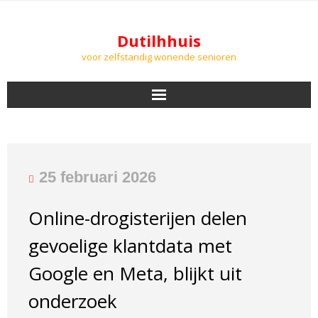
Dutilhhuis
voor zelfstandig wonende senioren
NIEUWS
BEWONERS
25 februari 2026
DOWNLOADS
Online-drogisterijen delen
PODCASTS
gevoelige klantdata met
AGENDA
Google en Meta, blijkt uit
onderzoek
LUCHTKWALITEIT