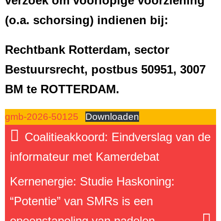
verzoek om voorlopige voorziening
(o.a. schorsing) indienen bij:
Rechtbank Rotterdam, sector
Bestuursrecht, postbus 50951, 3007
BM te ROTTERDAM.
gmb-2026-50125
Downloaden
Coalitieakkoord: Eindverslag van de
informateur met Kamerdebat
Kernenergie: Studie Haskoning:
“Potentie” van SMRs is een
opeenstapeling van nadelen