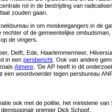
trale rol in de bestrijding van radicalise
ifaat zouden gaan.
oekbureau in om moskeegangers in de gat
 de rechter of de gemeentelijke ombudsman,
 op de vingers.
eer, Delft, Ede, Haarlemmermeer, Hilvers
d in een
persbericht
. Ook van andere gemee
 zoals
Almere
. ‘De AP heeft in dit onderzoe
gt een woordvoerder tegen persbureau ANP
ie ook met de politie, het ministerie van
demissionair premier Dick Schoof.