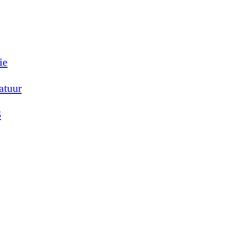
ie
atuur
6