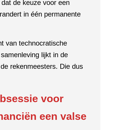
f dat de keuze voor een
erandert in één permanente
t van technocratische
samenleving lijkt in de
n de rekenmeesters. Die dus
obsessie voor
nanciën een valse