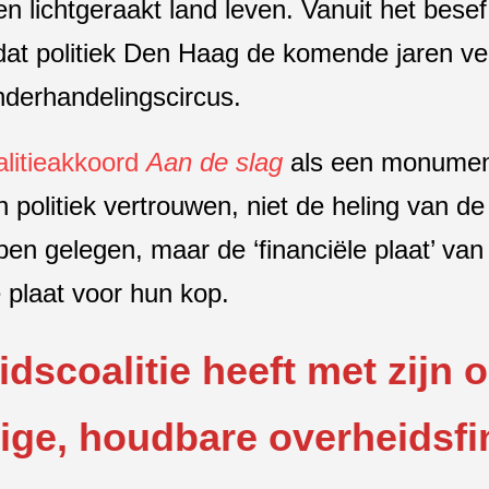
en lichtgeraakt land leven. Vanuit het bese
dat politiek Den Haag de komende jaren v
nderhandelingscircus.
alitieakkoord
Aan de slag
als een monumen
 politiek vertrouwen, niet de heling van de 
en gelegen, maar de ‘financiële plaat’ va
 plaat voor hun kop.
dscoalitie heeft met zijn 
ge, houdbare overheidsfi