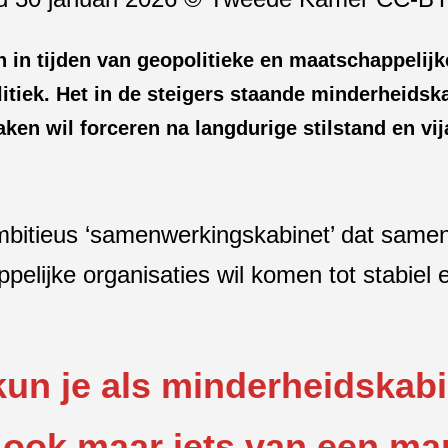
 in tijden van geopolitieke en maatschappelijk
tiek. Het in de steigers staande minderheidsk
ken wil forceren na langdurige stilstand en vij
ambitieus ‘samenwerkingskabinet’ dat samen
lijke organisaties wil komen tot stabiel
un je als minderheidskabi
 ook maar iets van een ma