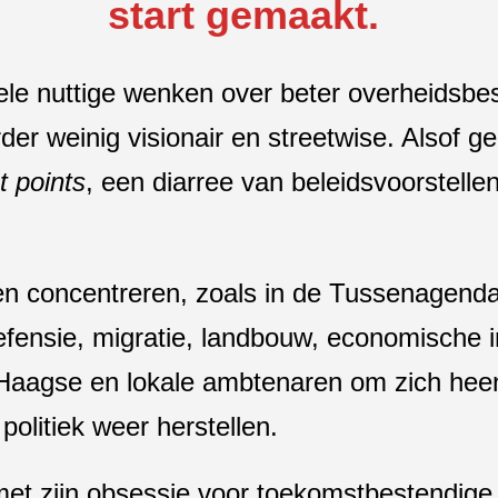
start gemaakt.
ele nuttige wenken over beter overheidsbe
r weinig visionair en streetwise. Alsof ge
t points
, een diarree van beleidsvoorstell
ven concentreren, zoals in de Tussenagend
ensie, migratie, landbouw, economische in
 Haagse en lokale ambtenaren om zich heen
politiek weer herstellen.
met zijn obsessie voor toekomstbestendige