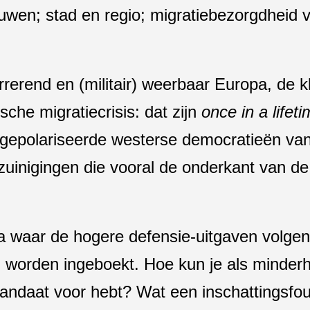
uwen; stad en regio; migratiebezorgdheid 
erend en (militair) weerbaar Europa, de k
sche migratiecrisis: dat zijn
once in a lifet
 gepolariseerde westerse democratieën van 
ezuinigingen die vooral de onderkant van 
opa waar de hogere defensie-uitgaven volg
 worden ingeboekt. Hoe kun je als minderh
andaat voor hebt? Wat een inschattingsfou