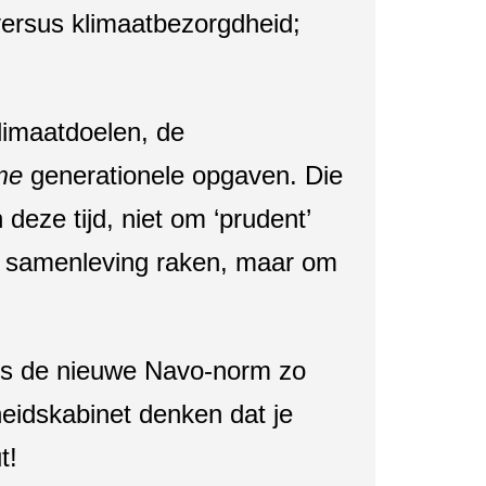
versus klimaatbezorgdheid;
limaatdoelen, de
ime
generationele opgaven. Die
deze tijd, niet om ‘prudent’
de samenleving raken, maar om
ens de nieuwe Navo-norm zo
eidskabinet denken dat je
t!