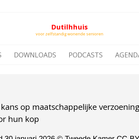
Dutilhhuis
voor zelfstandig wonende senioren
S
DOWNLOADS
PODCASTS
AGEND
e kans op maatschappelijke verzoenin
or hun kop
ord 30 januari 2026 © Tweede Kamer CC-B