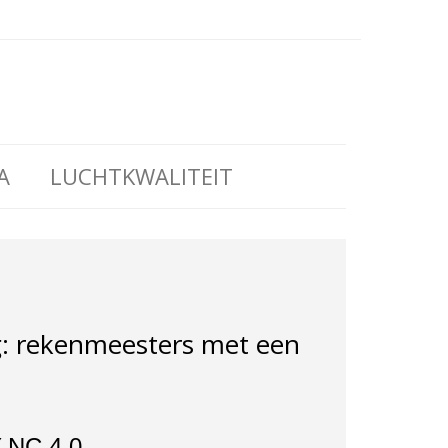
A
LUCHTKWALITEIT
g: rekenmeesters met een
Y-NC 4.0