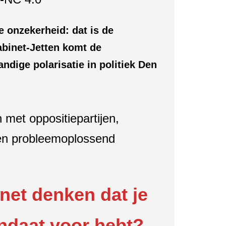
e onzekerheid: dat is de
abinet-Jetten komt de
andige polarisatie in politiek Den
 met oppositiepartijen,
 en probleemoplossend
net denken dat je
ndaat voor hebt?