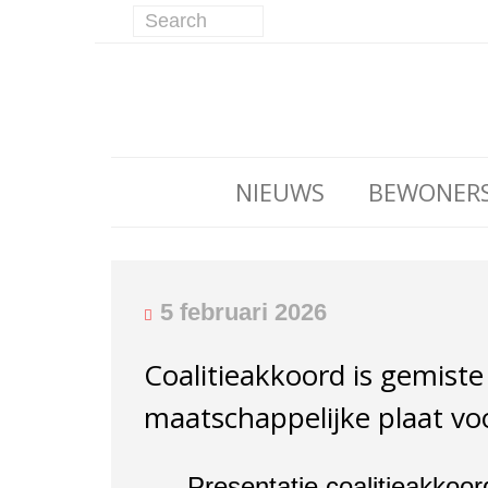
NIEUWS
BEWONER
5 februari 2026
Coalitieakkoord is gemist
maatschappelijke plaat vo
Presentatie coalitieakko