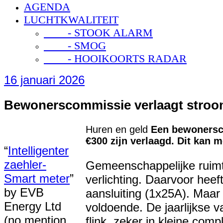
AGENDA
LUCHTKWALITEIT
- STOOK ALARM
- SMOG
- HOOIKOORTS RADAR
16 januari 2026
Bewonerscommissie verlaagt stro
Huren en geld
Een bewonersc
€300 zijn verlaagd. Dit kan
“
Intelligenter
zaehler-
Gemeenschappelijke ruimt
Smart meter
”
verlichting. Daarvoor hee
by EVB
aansluiting (1x25A). Maar 
Energy Ltd
voldoende. De jaarlijkse v
(no mention
flink, zeker in kleine comp