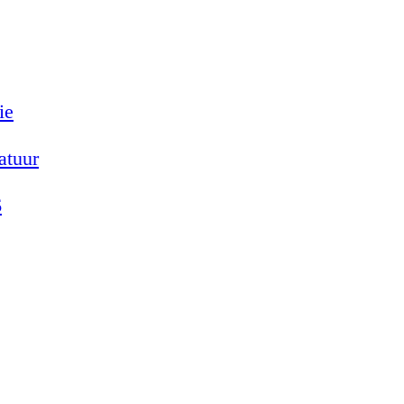
ie
atuur
6