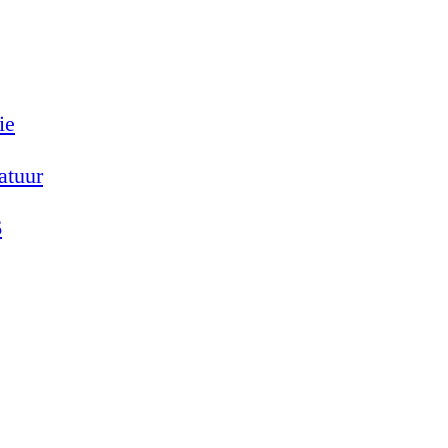
ie
atuur
6