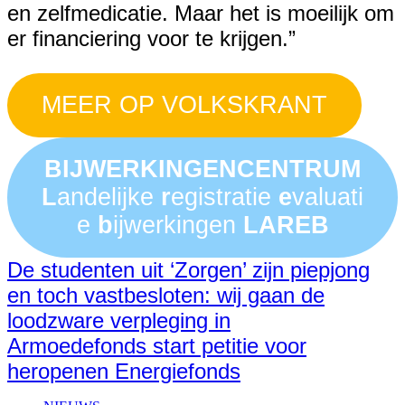
en zelfmedicatie. Maar het is moeilijk om
er financiering voor te krijgen.”
MEER OP VOLKSKRANT
BIJWERKINGENCENTRUM
L
andelijke
r
egistratie
e
valuati
e
b
ijwerkingen
LAREB
De studenten uit ‘Zorgen’ zijn piepjong
en toch vastbesloten: wij gaan de
loodzware verpleging in
Armoedefonds start petitie voor
heropenen Energiefonds