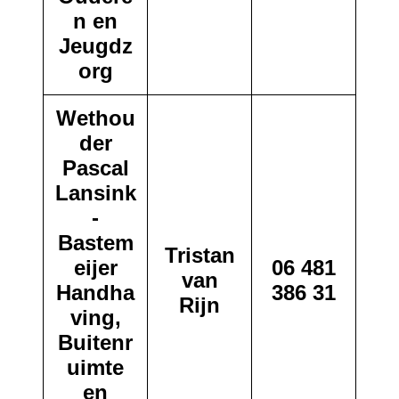
n en
Jeugdz
org
Wethou
der
Pascal
Lansink
-
Bastem
Tristan
eijer
06 481
van
Handha
386 31
Rijn
ving,
Buitenr
uimte
en