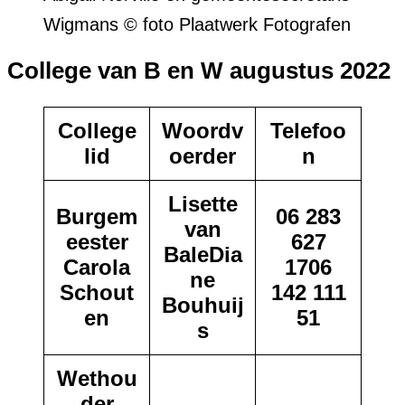
Wigmans © foto Plaatwerk Fotografen
College van B en W
augustus 2022
College
Woordv
Telefoo
lid
oerder
n
Lisette
Burgem
06 283
van
eester
627
BaleDia
Carola
1706
ne
Schout
142 111
Bouhuij
en
51
s
Wethou
der