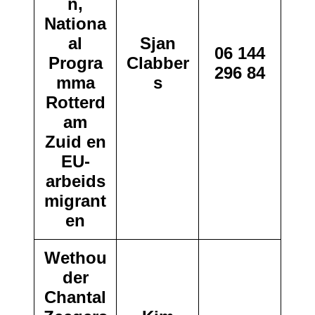
n,
Nationa
al
Sjan
06 144
Progra
Clabber
296 84
mma
s
Rotterd
am
Zuid en
EU-
arbeids
migrant
en
Wethou
der
Chantal