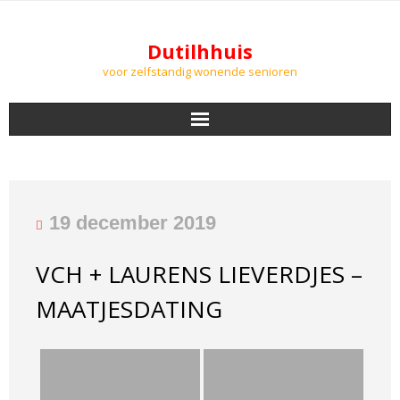
Dutilhhuis
voor zelfstandig wonende senioren
NIEUWS
BEWONERS
19 december 2019
DOWNLOADS
VCH + LAURENS LIEVERDJES –
PODCASTS
MAATJESDATING
AGENDA
LUCHTKWALITEIT