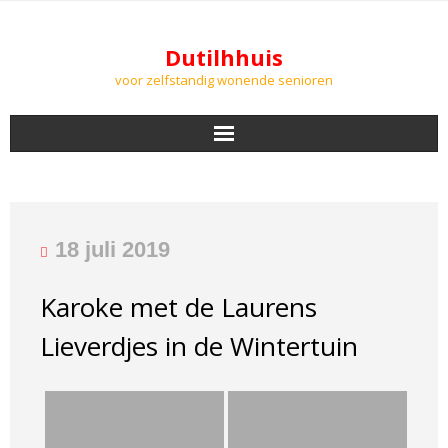
Dutilhhuis
voor zelfstandig wonende senioren
NIEUWS
BEWONERS
18 juli 2019
DOWNLOADS
Karoke met de Laurens
PODCASTS
Lieverdjes in de Wintertuin
AGENDA
LUCHTKWALITEIT