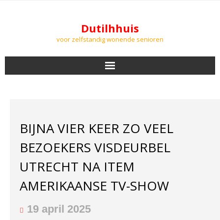
Dutilhhuis
voor zelfstandig wonende senioren
NIEUWS
BEWONERS
BIJNA VIER KEER ZO VEEL
DOWNLOADS
BEZOEKERS VISDEURBEL
PODCASTS
UTRECHT NA ITEM
AMERIKAANSE TV-SHOW
AGENDA
LUCHTKWALITEIT
19 april 2025