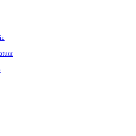
ie
atuur
6