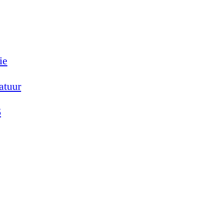
ie
atuur
6