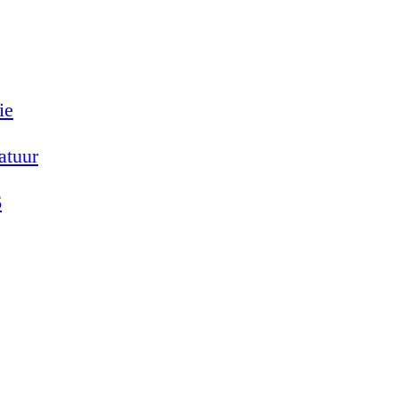
ie
atuur
6