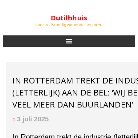
Dutilhhuis
voor zelfstandig wonende senioren
NIEUWS
BEWONERS
IN ROTTERDAM TREKT DE INDU
DOWNLOADS
(LETTERLIJK) AAN DE BEL: ‘WIJ 
PODCASTS
VEEL MEER DAN BUURLANDEN’
AGENDA
3 juli 2025
LUCHTKWALITEIT
In Rotterdam trekt de industrie (letterli