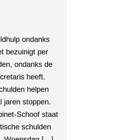
huldhulp ondanks
t bezuinigt per
den, ondanks de
cretaris heeft.
schulden helpen
 jaren stoppen.
inet-Schoof staat
tische schulden
”. Woensdag […]