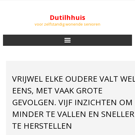
Dutilhhuis
voor zelfstandig wonende senioren
NIEUWS
BEWONERS
VRIJWEL ELKE OUDERE VALT WE
DOWNLOADS
EENS, MET VAAK GROTE
PODCASTS
GEVOLGEN. VIJF INZICHTEN OM
MINDER TE VALLEN EN SNELLER
AGENDA
TE HERSTELLEN
LUCHTKWALITEIT