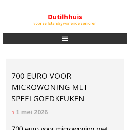
Dutilhhuis
voor zelfstandig wonende senioren
NIEUWS
BEWONERS
700 EURO VOOR
DOWNLOADS
MICROWONING MET
PODCASTS
SPEELGOEDKEUKEN
AGENDA
1 mei 2026
LUCHTKWALITEIT
700 euro voor microwoning met