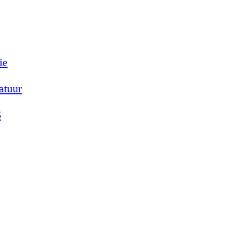
ie
atuur
6