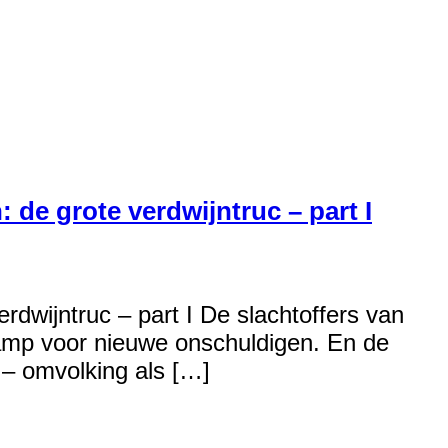
 de grote verdwijntruc – part I
rdwijntruc – part I De slachtoffers van
kamp voor nieuwe onschuldigen. En de
 – omvolking als […]