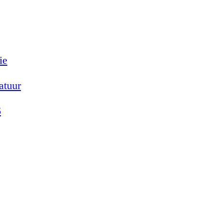
ie
atuur
6