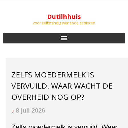
Dutilhhuis
voor zelfstandig wonende senioren
NIEUWS
BEWONERS
ZELFS MOEDERMELK IS
DOWNLOADS
VERVUILD. WAAR WACHT DE
PODCASTS
OVERHEID NOG OP?
AGENDA
8 juli 2026
LUCHTKWALITEIT
Zelfs moedermelk is vervuild. Waar