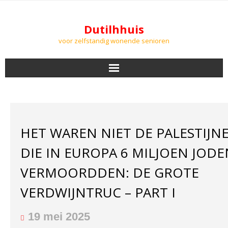
Dutilhhuis
voor zelfstandig wonende senioren
NIEUWS
BEWONERS
HET WAREN NIET DE PALESTIJN
DOWNLOADS
DIE IN EUROPA 6 MILJOEN JODE
PODCASTS
VERMOORDDEN: DE GROTE
VERDWIJNTRUC – PART I
AGENDA
LUCHTKWALITEIT
19 mei 2025