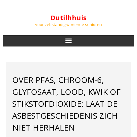
Dutilhhuis
voor zelfstandig wonende senioren
NIEUWS
BEWONERS
OVER PFAS, CHROOM-6,
DOWNLOADS
GLYFOSAAT, LOOD, KWIK OF
PODCASTS
STIKSTOFDIOXIDE: LAAT DE
ASBESTGESCHIEDENIS ZICH
AGENDA
NIET HERHALEN
LUCHTKWALITEIT