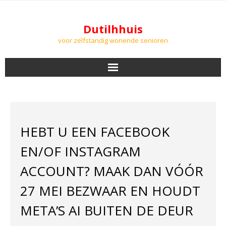
Dutilhhuis
voor zelfstandig wonende senioren
NIEUWS
BEWONERS
HEBT U EEN FACEBOOK
DOWNLOADS
EN/OF INSTAGRAM
PODCASTS
ACCOUNT? MAAK DAN VÓÓR
27 MEI BEZWAAR EN HOUDT
AGENDA
META’S AI BUITEN DE DEUR
LUCHTKWALITEIT