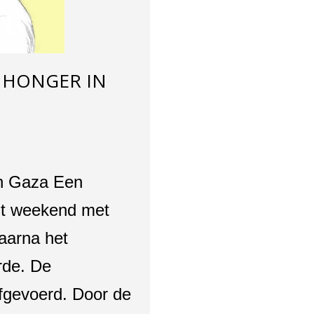
E HONGER IN
in Gaza Een
dit weekend met
aarna het
rde. De
fgevoerd. Door de