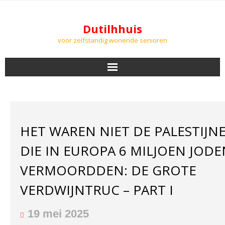
Dutilhhuis
voor zelfstandig wonende senioren
NIEUWS
BEWONERS
HET WAREN NIET DE PALESTIJN
DOWNLOADS
DIE IN EUROPA 6 MILJOEN JODE
PODCASTS
VERMOORDDEN: DE GROTE
VERDWIJNTRUC – PART I
AGENDA
LUCHTKWALITEIT
19 mei 2025