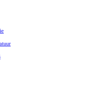
ie
atuur
6