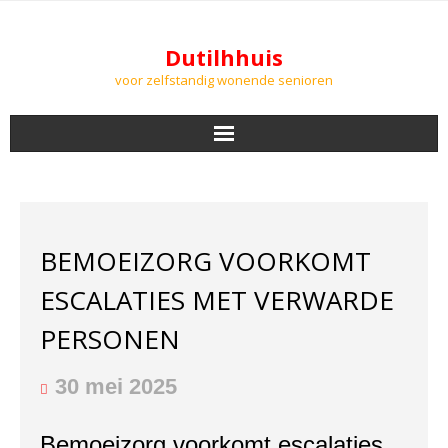
Dutilhhuis
voor zelfstandig wonende senioren
NIEUWS
BEWONERS
BEMOEIZORG VOORKOMT
DOWNLOADS
ESCALATIES MET VERWARDE
PODCASTS
PERSONEN
AGENDA
30 mei 2025
LUCHTKWALITEIT
Bemoeizorg voorkomt escalaties