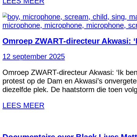
LEES MEER
Omroep ZWART-directeur Akwasi: ‘Ik
12 september 2025
Omroep ZWART-directeur Akwasi: ‘Ik ben ga
protest op de Dam en Akwasi’s onvergeteli
diezelfde plek. De haatstorm die toen volgde
LEES MEER
Documentaire over Black Lives Mat