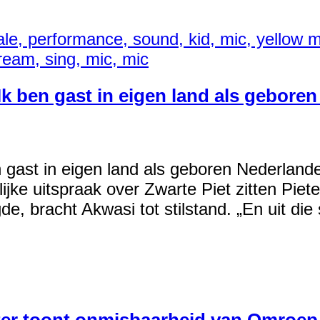
 ben gast in eigen land als geboren
st in eigen land als geboren Nederlander’
jke uitspraak over Zwarte Piet zitten Piet
, bracht Akwasi tot stilstand. „En uit die st
ter toont onmisbaarheid van Omroep