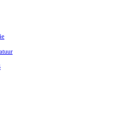
ie
atuur
6