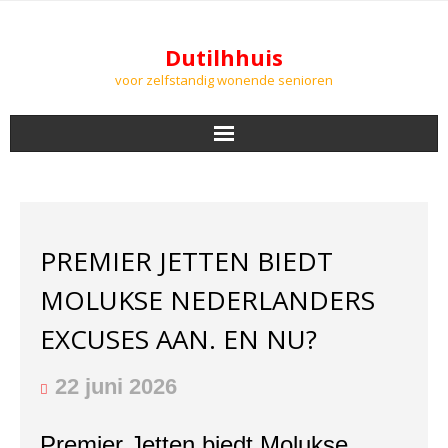
Dutilhhuis
voor zelfstandig wonende senioren
NIEUWS
BEWONERS
PREMIER JETTEN BIEDT
DOWNLOADS
MOLUKSE NEDERLANDERS
PODCASTS
EXCUSES AAN. EN NU?
AGENDA
22 juni 2026
LUCHTKWALITEIT
Premier Jetten biedt Molukse