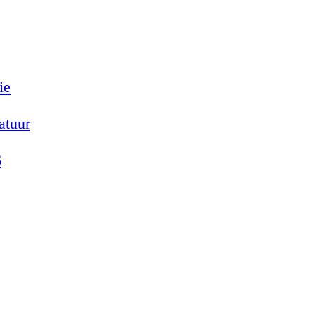
ie
atuur
6