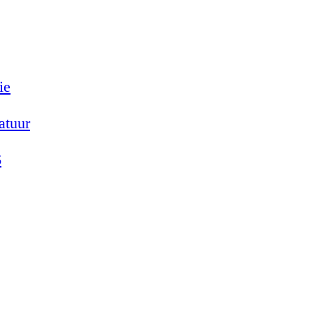
ie
atuur
6